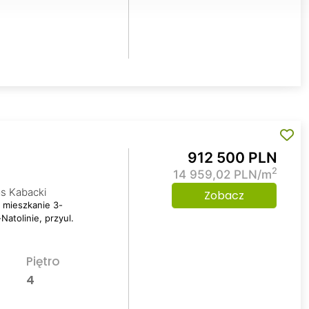
912 500 PLN
2
14 959,02 PLN/m
s Kabacki
Zobacz
e mieszkanie 3-
atolinie, przyul.
Piętro
4