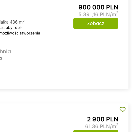
900 000 PLN
2
5 391,16 PLN/m
iałka 486 m²
Zobacz
z, aby robił
 możliwość stworzenia
hnia
2
m
2 900 PLN
2
61,36 PLN/m