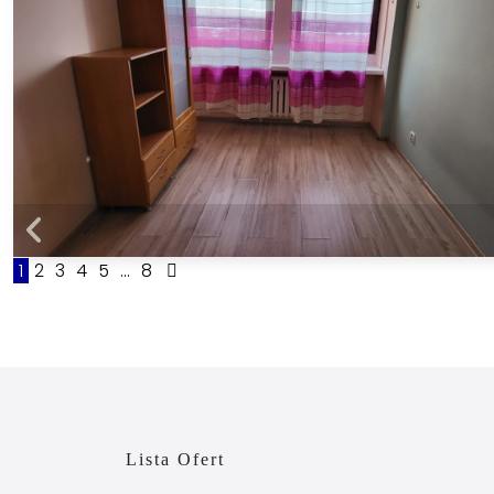
1
2
3
4
5
...
8
Lista Ofert