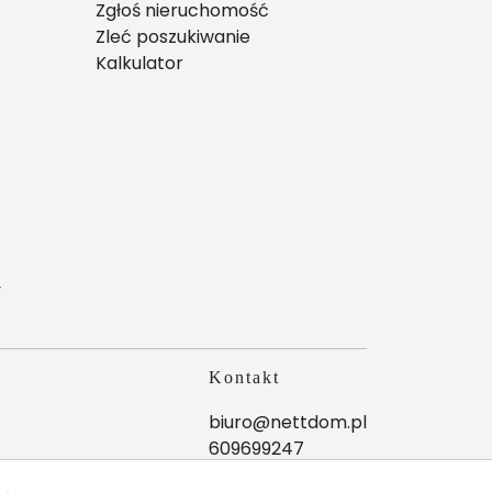
Zgłoś nieruchomość
Zleć poszukiwanie
Kalkulator
y
Kontakt
biuro@nettdom.pl
609699247