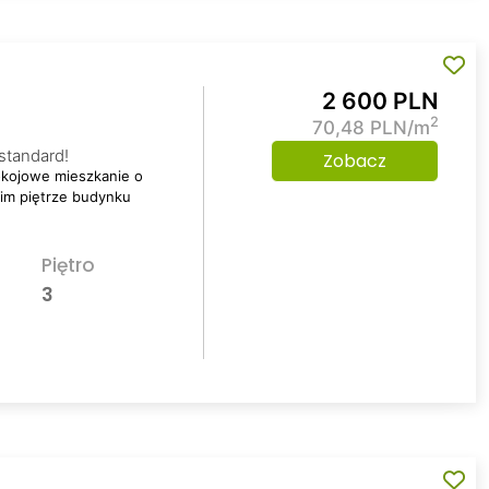
2 600 PLN
2
70,48 PLN/m
standard!
Zobacz
kojowe mieszkanie o
cim piętrze budynku
Piętro
3