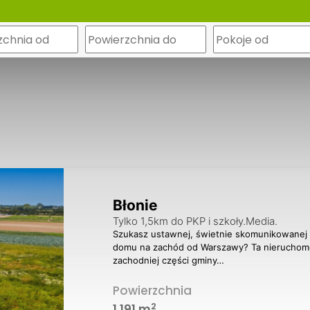
m
Błonie
Tylko 1,5km do PKP i szkoły.Media.
Szukasz ustawnej, świetnie skomunikowanej 
domu na zachód od Warszawy? Ta nieruchom
zachodniej części gminy…
Powierzchnia
2
1 191 m