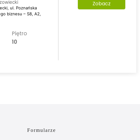
zowiecki
Zobacz
cki, ul. Poznańska
ego biznesu – S8, A2,
Piętro
10
Formularze