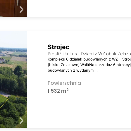
Strojec
Prestiż i kultura. Działki z WZ obok Żelaz
Kompleks 6 działek budowlanych z WZ – Stro
(blisko Żelazowej Woli)Na sprzedaż 6 atrakcy
budowlanych z wydanymi…
Powierzchnia
2
1 532 m