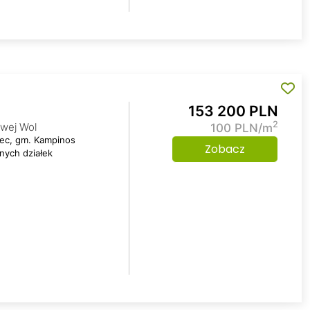
153 200 PLN
2
owej Wol
100 PLN/m
jec, gm. Kampinos
Zobacz
jnych działek