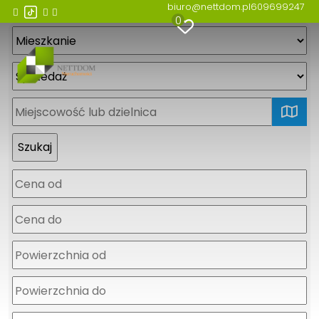
biuro@nettdom.pl
609699247
0
mapa