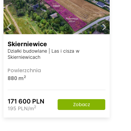
Skierniewice
Działki budowlane | Las i cisza w
Skierniewicach
Powierzchnia
2
880 m
171 600 PLN
Zobacz
2
195 PLN/m