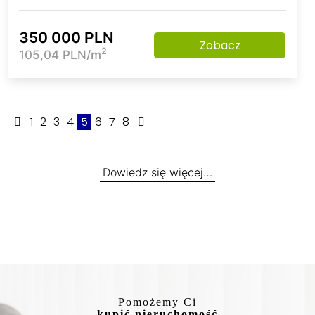
350 000 PLN
Zobacz
2
105,04 PLN/m
1
2
3
4
5
6
7
8
Dowiedz się więcej…
Pomożemy Ci
kupić nieruchomość