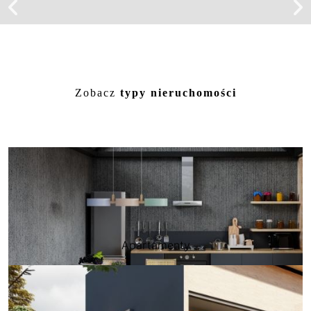
Nowoczesny dom 166,94 m² | Garaż |
Działka 486 m²
Zobacz
typy nieruchomości
Apartamenty