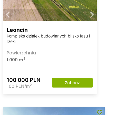
Leoncin
Kompleks działek budowlanych blisko lasu i
rzeki
Powierzchnia
2
1 000 m
100 000 PLN
Zobacz
2
100 PLN/m