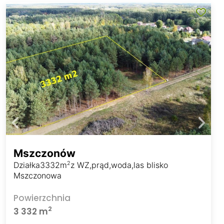
Mszczonów
2
Działka3332m
z WZ,prąd,woda,las blisko
Mszczonowa
Powierzchnia
2
3 332 m