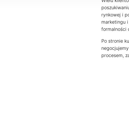
Wielu klient
poszukiwani
rynkowej i p
marketingu i
formalności 
Po stronie k
negocjujemy
procesem, za