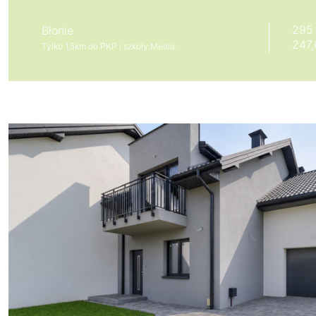
295
Błonie
247
Tylko 1,5km do PKP i szkoły.Media.