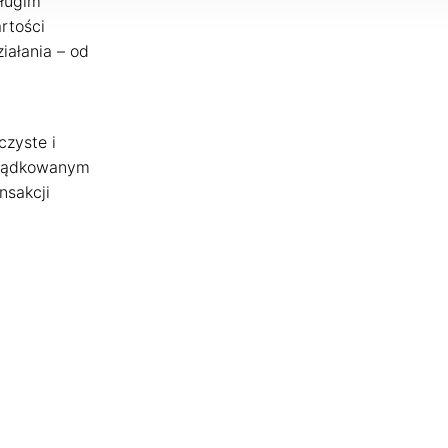
długim
rtości
iałania – od
czyste i
orządkowanym
nsakcji