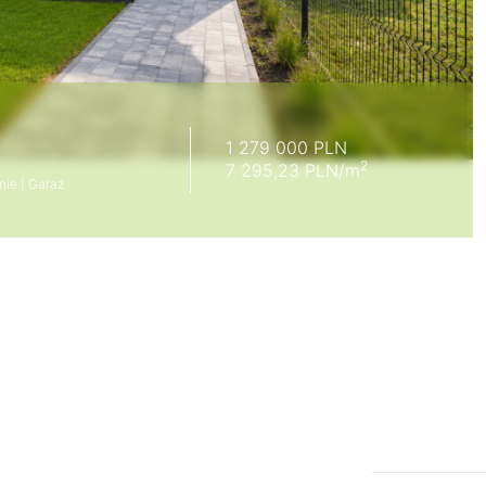
1 279 000 PLN
2
7 295,23 PLN/m
nie | Garaż
Mieszkanie | Wynajem
Dom | Sprzedaż
cki, ul. Poznańska
nie, ul. Lesznowska