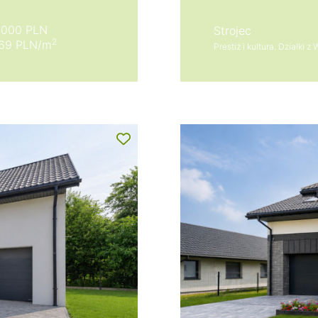
 000 PLN
Strojec
2
,69 PLN/m
Prestiż i kultura. Działki 