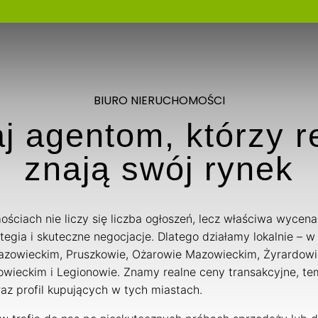
Zaufaj Lokalnym Ekspertom Nieruchomości
Znajdź swoją idealną przestrzeń
BIURO NIERUCHOMOŚCI
j agentom, którzy r
znają swój rynek
ściach nie liczy się liczba ogłoszeń, lecz właściwa wycena
tegia i skuteczne negocjacje. Dlatego działamy lokalnie – w 
azowieckim, Pruszkowie, Ożarowie Mazowieckim, Żyrardow
wieckim i Legionowie. Znamy realne ceny transakcyjne, t
az profil kupujących w tych miastach.