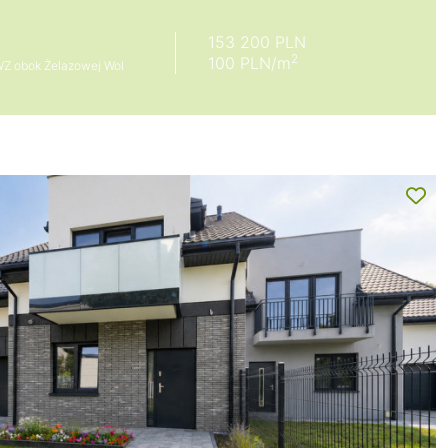
153 200 PLN
2
100 PLN/m
z WZ obok Żelazowej Wol