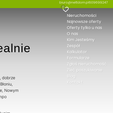
biuro@nettdom.pl
609699247
0
Nieruchomości
Najnowsze oferty
Oferty tylko u nas
O nas
Kim Jesteśmy
ealnie
Zespół
Kalkulator
Formularze
Zgłoś nieruchomość
Zleć poszukiwanie
Blog
, dobrze
Kontakt
Błoniu,
ie, Nowym
empo