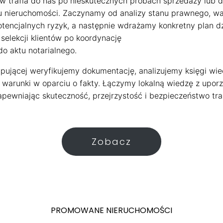
ów trafia do nas po nieskutecznych próbach sprzedaży lub 
u nieruchomości. Zaczynamy od analizy stanu prawnego, wa
otencjalnych ryzyk, a następnie wdrażamy konkretny plan dz
 selekcji klientów po koordynację
do aktu notarialnego.
upującej weryfikujemy dokumentację, analizujemy księgi wie
 warunki w oparciu o fakty. Łączymy lokalną wiedzę z up
pewniając skuteczność, przejrzystość i bezpieczeństwo tra
Zobacz
PROMOWANE NIERUCHOMOŚCI