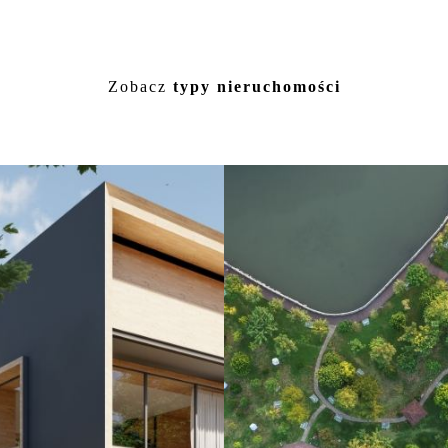
Nowoczesny dom 166,94 m² | G
Kwatera Pracownicza 44 m
Zobacz
typy nieruchomości