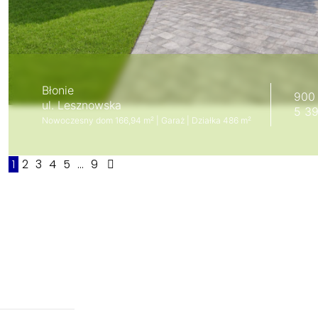
Błonie
900
ul. Lesznowska
5 39
Nowoczesny dom 166,94 m² | Garaż | Działka 486 m²
1
2
3
4
5
...
9