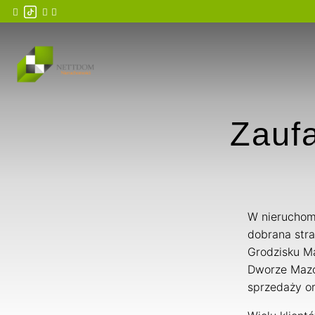
Zaufa
W nieruchomo
dobrana stra
Grodzisku M
Dworze Mazo
sprzedaży or