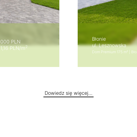
Błonie
 000 PLN
ul. Lesznowska
2
1,16 PLN/m
Dom Premium 175 m² | Bło
Dowiedz się więcej…
Ożarów Mazowie
Bło