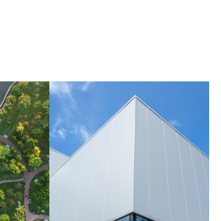
araż | Działka 486 m²
² | Ożarów Mazowiecki